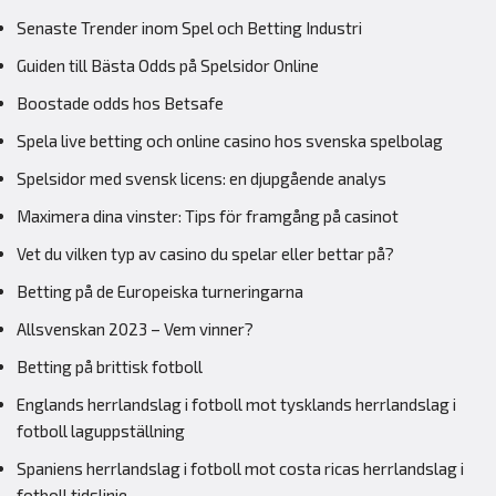
Senaste Trender inom Spel och Betting Industri
Guiden till Bästa Odds på Spelsidor Online
Boostade odds hos Betsafe
Spela live betting och online casino hos svenska spelbolag
Spelsidor med svensk licens: en djupgående analys
Maximera dina vinster: Tips för framgång på casinot
Vet du vilken typ av casino du spelar eller bettar på?
Betting på de Europeiska turneringarna
Allsvenskan 2023 – Vem vinner?
Betting på brittisk fotboll
Englands herrlandslag i fotboll mot tysklands herrlandslag i
fotboll laguppställning
Spaniens herrlandslag i fotboll mot costa ricas herrlandslag i
fotboll tidslinje