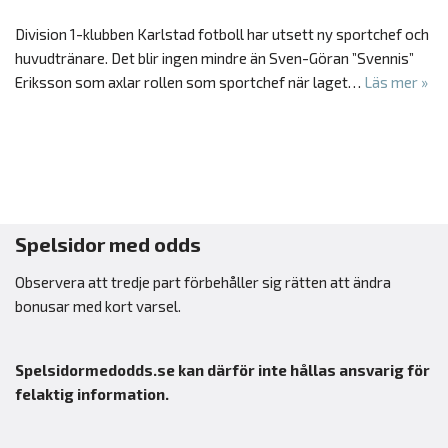
Division 1-klubben Karlstad fotboll har utsett ny sportchef och
huvudtränare. Det blir ingen mindre än Sven-Göran ”Svennis”
Eriksson som axlar rollen som sportchef när laget…
Läs mer »
Spelsidor med odds
Observera att tredje part förbehåller sig rätten att ändra
bonusar med kort varsel.
Spelsidormedodds.se kan därför inte hållas ansvarig för
felaktig information.