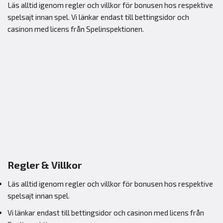
Läs alltid igenom regler och villkor för bonusen hos respektive
spelsajt innan spel. Vi länkar endast till bettingsidor och
casinon med licens från Spelinspektionen.
Regler & Villkor
Läs alltid igenom regler och villkor för bonusen hos respektive
spelsajt innan spel.
Vi länkar endast till bettingsidor och casinon med licens från