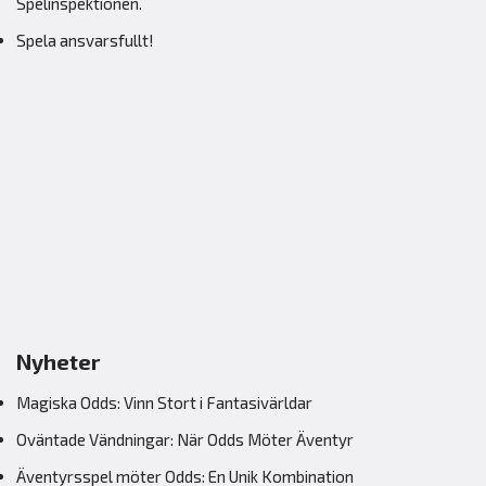
Spelinspektionen.
Spela ansvarsfullt!
Nyheter
Magiska Odds: Vinn Stort i Fantasivärldar
Oväntade Vändningar: När Odds Möter Äventyr
Äventyrsspel möter Odds: En Unik Kombination